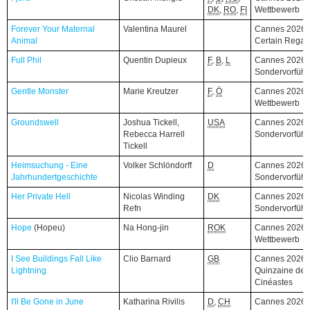
DK
,
RO
,
FI
Wettbewerb
Forever Your Maternal
Forever Your Maternal
Valentina Maurel
Cannes 2026,
Animal
Animal
Certain Regar
Full Phil
Full Phil
Quentin Dupieux
F
,
B
,
L
Cannes 2026,
Sondervorfüh
Gentle Monster
Gentle Monster
Marie Kreutzer
F
,
Ö
Cannes 2026,
Wettbewerb
Groundswell
Groundswell
Joshua Tickell,
USA
Cannes 2026,
Rebecca Harrell
Sondervorfüh
Tickell
Heimsuchung - Eine
Heimsuchung - Eine
Volker Schlöndorff
D
Cannes 2026,
Jahrhundertgeschichte
Jahrhundertgeschichte
Sondervorfüh
Her Private Hell
Her Private Hell
Nicolas Winding
DK
Cannes 2026,
Refn
Sondervorfüh
Hope
Hope
(Hopeu)
(Hopeu)
Na Hong-jin
ROK
Cannes 2026,
Wettbewerb
I See Buildings Fall Like
I See Buildings Fall Like
Clio Barnard
GB
Cannes 2026,
Lightning
Lightning
Quinzaine des
Cinéastes
I'll Be Gone in June
I'll Be Gone in June
Katharina Rivilis
D
,
CH
Cannes 2026,