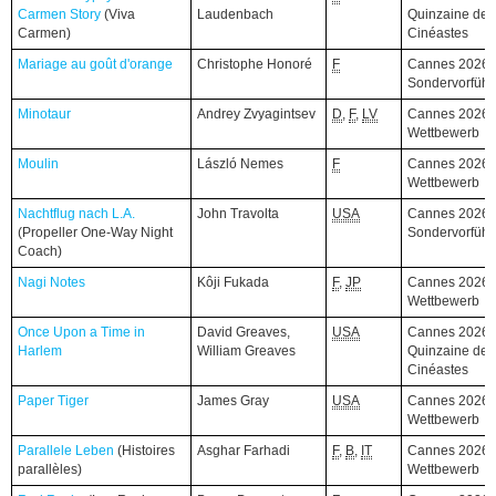
Carmen Story
Carmen Story
(Viva
(Viva
Laudenbach
Quinzaine des
Carmen)
Carmen)
Cinéastes
Mariage au goût d'orange
Mariage au goût d'orange
Christophe Honoré
F
Cannes 2026,
Sondervorfüh
Minotaur
Minotaur
Andrey Zvyagintsev
D
,
F
,
LV
Cannes 2026,
Wettbewerb
Moulin
Moulin
László Nemes
F
Cannes 2026,
Wettbewerb
Nachtflug nach L.A.
Nachtflug nach L.A.
John Travolta
USA
Cannes 2026,
(Propeller One-Way Night
(Propeller One-Way Night
Sondervorfüh
Coach)
Coach)
Nagi Notes
Nagi Notes
Kôji Fukada
F
,
JP
Cannes 2026,
Wettbewerb
Once Upon a Time in
Once Upon a Time in
David Greaves,
USA
Cannes 2026,
Harlem
Harlem
William Greaves
Quinzaine des
Cinéastes
Paper Tiger
Paper Tiger
James Gray
USA
Cannes 2026,
Wettbewerb
Parallele Leben
Parallele Leben
(Histoires
(Histoires
Asghar Farhadi
F
,
B
,
IT
Cannes 2026,
parallèles)
parallèles)
Wettbewerb