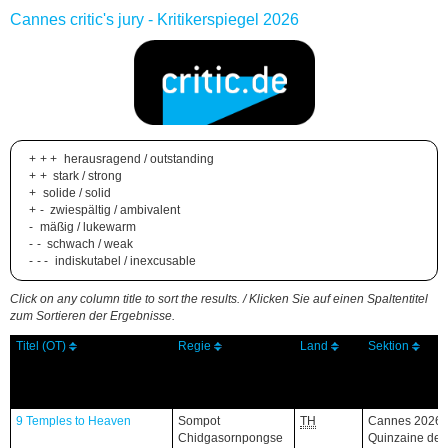
Cannes critic's jury - Kritikerspiegel 2026
+++
herausragend / outstanding
++
stark / strong
+
solide / solid
+-
zwiespältig / ambivalent
-
mäßig / lukewarm
--
schwach / weak
---
indiskutabel / inexcusable
Click on any column title to sort the results. / Klicken Sie auf einen Spaltentitel
zum Sortieren der Ergebnisse.
Titel (OT)
Titel (OT)
Titel (OT)
Regie
Regie
Land
Land
Sektion
Sektion
9 Temples to Heaven
9 Temples to Heaven
Sompot
TH
Cannes 2026,
Chidgasornpongse
Quinzaine des