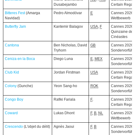
Dusabejambo
Certain Regar
Bitteres Fest
Bitteres Fest
(Amarga
(Amarga
Pedro Almodóvar
E
Cannes 2026,
Navidad)
Navidad)
Wettbewerb
Butterfly Jam
Butterfly Jam
Kantemir Balagov
USA
,
F
Cannes 2026,
Quinzaine des
Cinéastes
Cantona
Cantona
Ben Nicholas, David
GB
Cannes 2026,
Tryhorn
Sondervorfüh
Ceniza en la Boca
Ceniza en la Boca
Diego Luna
E
,
MEX
Cannes 2026,
Sondervorfüh
Club Kid
Club Kid
Jordan Firstman
USA
Cannes 2026,
Certain Regar
Colony
Colony
(Gunche)
(Gunche)
Yeon Sang-ho
ROK
Cannes 2026,
Sondervorfüh
Congo Boy
Congo Boy
Rafiki Fariala
F
,
Cannes 2026,
Certain Regar
Coward
Coward
Lukas Dhont
F
,
B
,
NL
Cannes 2026,
Wettbewerb
Crescendo
Crescendo
(L'objet du délit)
(L'objet du délit)
Agnès Jaoui
F
,
B
Cannes 2026,
Sondervorfüh