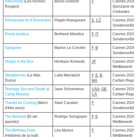
Red Rocks
Red Rocks
(Les Roches
(Les Roches
Bruno Dumont
F
Cannes 2026,
Rouges)
Rouges)
Quinzaine des
Cinéastes
Rehearsals for A Revolution
Rehearsals for A Revolution
Pegah Ahangarani
E
,
CZ
Cannes 2026,
Sondervorfüh
Roma elastica
Roma elastica
Bertrand Mandico
F
,
IT
Cannes 2026,
Sondervorfüh
Sanguine
Sanguine
Marion Le Coroller
F
,
B
Cannes 2026,
Sondervorfüh
Sheep in the Box
Sheep in the Box
Hirokazu Koreeda
JP
Cannes 2026,
Wettbewerb
Strawberries
Strawberries
(La Más
(La Más
Laïla Marrakchi
F
,
E
,
B
,
Cannes 2026,
Dulce)
Dulce)
MA
Certain Regar
Teenage Sex and Death at
Teenage Sex and Death at
Jane Schoenbrun
USA
,
GB
,
Cannes 2026,
Camp Miasma
Camp Miasma
CA
Certain Regar
Thanks for Coming
Thanks for Coming
(Merci
(Merci
Alain Cavalier
F
Cannes 2026,
d'être venu)
d'être venu)
Sondervorfüh
The Beloved
The Beloved
(El ser
(El ser
Rodrigo Sorogoyen
F
,
E
Cannes 2026,
querido)
querido)
Wettbewerb
The Birthday Party
The Birthday Party
Léa Mysius
F
Cannes 2026,
(Histoires de la nuit)
(Histoires de la nuit)
Wettbewerb