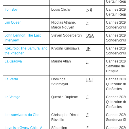
Certain Regar
Iron Boy
Iron Boy
Louis Clichy
F
,
B
Cannes 2026,
Certain Regar
Jim Queen
Jim Queen
Nicolas Athane,
F
Cannes 2026,
Marco Nguyen
Sondervorfüh
John Lennon: The Last
John Lennon: The Last
Steven Soderbergh
USA
Cannes 2026,
Interview
Interview
Sondervorfüh
Kokurojo: The Samurai and
Kokurojo: The Samurai and
Kiyoshi Kurosawa
JP
Cannes 2026,
the Prisoner
the Prisoner
Sondervorfüh
La Gradiva
La Gradiva
Marine Atlan
F
Cannes 2026,
Semaine de la
Critique
La Perra
La Perra
Dominga
CHI
Cannes 2026,
Sotomayor
Quinzaine des
Cinéastes
Le Vertige
Le Vertige
Quentin Dupieux
F
Cannes 2026,
Quinzaine des
Cinéastes
Les survivants du Che
Les survivants du Che
Christophe Dimitri
F
Cannes 2026,
Réveille
Sondervorfüh
Love is a Gypsy Child: A
Love is a Gypsy Child: A
Sébastien
F
Cannes 2026,