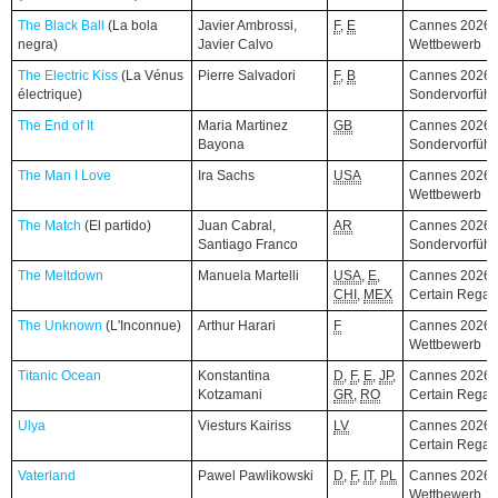
The Black Ball
The Black Ball
(La bola
(La bola
Javier Ambrossi,
F
,
E
Cannes 2026,
negra)
negra)
Javier Calvo
Wettbewerb
The Electric Kiss
The Electric Kiss
(La Vénus
(La Vénus
Pierre Salvadori
F
,
B
Cannes 2026,
électrique)
électrique)
Sondervorfüh
The End of It
The End of It
Maria Martinez
GB
Cannes 2026,
Bayona
Sondervorfüh
The Man I Love
The Man I Love
Ira Sachs
USA
Cannes 2026,
Wettbewerb
The Match
The Match
(El partido)
(El partido)
Juan Cabral,
AR
Cannes 2026,
Santiago Franco
Sondervorfüh
The Meltdown
The Meltdown
Manuela Martelli
USA
,
E
,
Cannes 2026,
CHI
,
MEX
Certain Regar
The Unknown
The Unknown
(L'Inconnue)
(L'Inconnue)
Arthur Harari
F
Cannes 2026,
Wettbewerb
Titanic Ocean
Titanic Ocean
Konstantina
D
,
F
,
E
,
JP
,
Cannes 2026,
Kotzamani
GR
,
RO
Certain Regar
Ulya
Ulya
Viesturs Kairiss
LV
Cannes 2026,
Certain Regar
Vaterland
Vaterland
Pawel Pawlikowski
D
,
F
,
IT
,
PL
Cannes 2026,
Wettbewerb