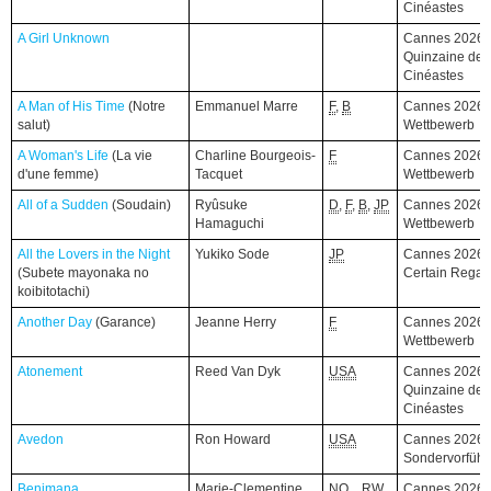
Cinéastes
A Girl Unknown
A Girl Unknown
Cannes 2026,
Quinzaine des
Cinéastes
A Man of His Time
A Man of His Time
(Notre
(Notre
Emmanuel Marre
F
,
B
Cannes 2026,
salut)
salut)
Wettbewerb
A Woman's Life
A Woman's Life
(La vie
(La vie
Charline Bourgeois-
F
Cannes 2026,
d'une femme)
d'une femme)
Tacquet
Wettbewerb
All of a Sudden
All of a Sudden
(Soudain)
(Soudain)
Ryûsuke
D
,
F
,
B
,
JP
Cannes 2026,
Hamaguchi
Wettbewerb
All the Lovers in the Night
All the Lovers in the Night
Yukiko Sode
JP
Cannes 2026,
(Subete mayonaka no
(Subete mayonaka no
Certain Regar
koibitotachi)
koibitotachi)
Another Day
Another Day
(Garance)
(Garance)
Jeanne Herry
F
Cannes 2026,
Wettbewerb
Atonement
Atonement
Reed Van Dyk
USA
Cannes 2026,
Quinzaine des
Cinéastes
Avedon
Avedon
Ron Howard
USA
Cannes 2026,
Sondervorfüh
Benimana
Benimana
Marie-Clementine
NO
,
,
RW
,
Cannes 2026,