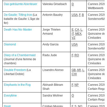
Das geträumte Abenteuer
Das geträumte Abenteuer
Valeska Grisebach
D
Cannes 2026,
Wettbewerb
De Gaulle: Tilting Iron
De Gaulle: Tilting Iron
(La
(La
Antonin Baudry
USA
,
F
,
B
Cannes 2026,
bataille de Gaulle: L'âge de
bataille de Gaulle: L'âge de
Sondervorfüh
fer)
fer)
Death Has No Master
Death Has No Master
Jorge Thielen
E
,
CA
,
L
,
Cannes 2026,
Armand
IT
,
MEX
,
Quinzaine des
VZ
Cinéastes
Diamond
Diamond
Andy Garcia
USA
Cannes 2026,
Sondervorfüh
Diary of a Chambermaid
Diary of a Chambermaid
Radu Jude
F
,
RO
Cannes 2026,
(Journal d'une femme de
(Journal d'une femme de
Quinzaine des
chambre)
chambre)
Cinéastes
Double Freedom
Double Freedom
(La
(La
Lisandro Alonso
GB
,
AR
,
L
,
Cannes 2026,
Libertad Doble)
Libertad Doble)
CHI
Quinzaine des
Cinéastes
Elephants in the Fog
Elephants in the Fog
Abinash Bikram
F
,
NP
Cannes 2026,
Shah
Certain Regar
Everytime
Everytime
Sandra Wollner
Ö
Cannes 2026,
Certain Regar
Fjord
Fjord
Cristian Mungiu
F
,
S
,
NO
,
Cannes 2026,