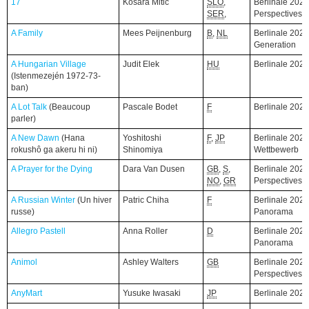
17
17
Kosara Mitic
SLO
,
Berlinale 2026
SER
,
Perspectives
A Family
A Family
Mees Peijnenburg
B
,
NL
Berlinale 2026
Generation
A Hungarian Village
A Hungarian Village
Judit Elek
HU
Berlinale 202
(Istenmezején 1972-73-
(Istenmezején 1972-73-
ban)
ban)
A Lot Talk
A Lot Talk
(Beaucoup
(Beaucoup
Pascale Bodet
F
Berlinale 202
parler)
parler)
A New Dawn
A New Dawn
(Hana
(Hana
Yoshitoshi
F
,
JP
Berlinale 2026
rokushô ga akeru hi ni)
rokushô ga akeru hi ni)
Shinomiya
Wettbewerb
A Prayer for the Dying
A Prayer for the Dying
Dara Van Dusen
GB
,
S
,
Berlinale 2026
NO
,
GR
Perspectives
A Russian Winter
A Russian Winter
(Un hiver
(Un hiver
Patric Chiha
F
Berlinale 2026
russe)
russe)
Panorama
Allegro Pastell
Allegro Pastell
Anna Roller
D
Berlinale 2026
Panorama
Animol
Animol
Ashley Walters
GB
Berlinale 2026
Perspectives
AnyMart
AnyMart
Yusuke Iwasaki
JP
Berlinale 202