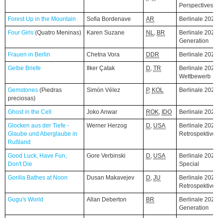
Perspectives
Forest Up in the Mountain
Forest Up in the Mountain
Sofia Bordenave
AR
Berlinale 202
Four Girls
Four Girls
(Quatro Meninas)
(Quatro Meninas)
Karen Suzane
NL
,
BR
Berlinale 2026
Generation
Frauen in Berlin
Frauen in Berlin
Chetna Vora
DDR
Berlinale 202
Gelbe Briefe
Gelbe Briefe
Ilker Çatak
D
,
TR
Berlinale 2026
Wettbewerb
Gemstones
Gemstones
(Piedras
(Piedras
Simón Vélez
P
,
KOL
Berlinale 202
preciosas)
preciosas)
Ghost in the Cell
Ghost in the Cell
Joko Anwar
ROK
,
IDO
Berlinale 202
Glocken aus der Tiefe -
Glocken aus der Tiefe -
Werner Herzog
D
,
USA
Berlinale 2026
Glaube und Aberglaube in
Glaube und Aberglaube in
Retrospektive
Rußland
Rußland
Good Luck, Have Fun,
Good Luck, Have Fun,
Gore Verbinski
D
,
USA
Berlinale 2026
Don't Die
Don't Die
Special
Gorilla Bathes at Noon
Gorilla Bathes at Noon
Dusan Makavejev
D
,
JU
Berlinale 2026
Retrospektive
Gugu's World
Gugu's World
Allan Deberton
BR
Berlinale 2026
Generation