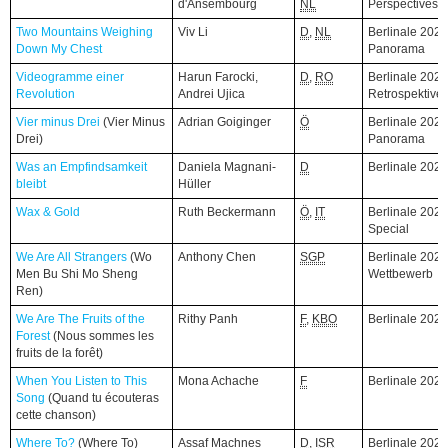
d'Ansembourg
NL
Perspectives
Two Mountains Weighing
Two Mountains Weighing
Viv Li
D
,
NL
Berlinale 2026
Down My Chest
Down My Chest
Panorama
Videogramme einer
Videogramme einer
Harun Farocki,
D
,
RO
Berlinale 2026
Revolution
Revolution
Andrei Ujica
Retrospektive
Vier minus Drei
Vier minus Drei
(Vier Minus
(Vier Minus
Adrian Goiginger
Ö
Berlinale 2026
Drei)
Drei)
Panorama
Was an Empfindsamkeit
Was an Empfindsamkeit
Daniela Magnani-
D
Berlinale 202
bleibt
bleibt
Hüller
Wax & Gold
Wax & Gold
Ruth Beckermann
Ö
,
IT
Berlinale 2026
Special
We Are All Strangers
We Are All Strangers
(Wo
(Wo
Anthony Chen
SGP
Berlinale 2026
Men Bu Shi Mo Sheng
Men Bu Shi Mo Sheng
Wettbewerb
Ren)
Ren)
We Are The Fruits of the
We Are The Fruits of the
Rithy Panh
F
,
KBO
Berlinale 202
Forest
Forest
(Nous sommes les
(Nous sommes les
fruits de la forêt)
fruits de la forêt)
When You Listen to This
When You Listen to This
Mona Achache
F
Berlinale 202
Song
Song
(Quand tu écouteras
(Quand tu écouteras
cette chanson)
cette chanson)
Where To?
Where To?
(Where To)
(Where To)
Assaf Machnes
D
,
ISR
Berlinale 2026