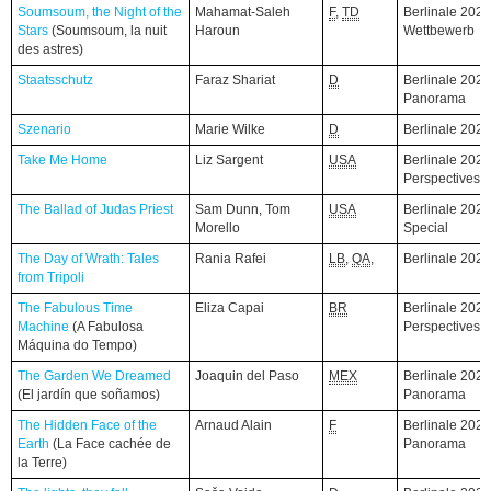
Soumsoum, the Night of the
Soumsoum, the Night of the
Mahamat-Saleh
F
,
TD
Berlinale 2026
Stars
Stars
(Soumsoum, la nuit
(Soumsoum, la nuit
Haroun
Wettbewerb
des astres)
des astres)
Staatsschutz
Staatsschutz
Faraz Shariat
D
Berlinale 2026
Panorama
Szenario
Szenario
Marie Wilke
D
Berlinale 202
Take Me Home
Take Me Home
Liz Sargent
USA
Berlinale 2026
Perspectives
The Ballad of Judas Priest
The Ballad of Judas Priest
Sam Dunn, Tom
USA
Berlinale 2026
Morello
Special
The Day of Wrath: Tales
The Day of Wrath: Tales
Rania Rafei
LB
,
QA
,
Berlinale 202
from Tripoli
from Tripoli
The Fabulous Time
The Fabulous Time
Eliza Capai
BR
Berlinale 2026
Machine
Machine
(A Fabulosa
(A Fabulosa
Perspectives
Máquina do Tempo)
Máquina do Tempo)
The Garden We Dreamed
The Garden We Dreamed
Joaquin del Paso
MEX
Berlinale 2026
(El jardín que soñamos)
(El jardín que soñamos)
Panorama
The Hidden Face of the
The Hidden Face of the
Arnaud Alain
F
Berlinale 2026
Earth
Earth
(La Face cachée de
(La Face cachée de
Panorama
la Terre)
la Terre)