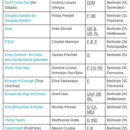
Don't Come Out
Don't Come Out
(No
(No
Victoria Linares
DOM
Berlinale 2026
Salgas)
Salgas)
Villegas
Generation
Douglas Gordon by
Douglas Gordon by
Finlay Pretsell
F
,
GB
Berlinale 2026
Douglas Gordon
Douglas Gordon
Panorama
Dust
Dust
Anke Blondé
GB
,
B
,
Berlinale 2026
GR
,
PL
Wettbewerb
D’Est
D’Est
Chantal Akerman
F
,
B
,
P
Berlinale 2026
Retrospektive
Einar Schleef - Ich habe
Einar Schleef - Ich habe
Sandra Prechtel
D
Berlinale 202
kein Deutschland gefunden
kein Deutschland gefunden
Enjoy Your Stay
Enjoy Your Stay
Dominik Locher,
F
,
CH
,
PH
Berlinale 2026
Honeylyn Joy Alipio
Panorama
Enough is Enough
Enough is Enough
(Trop
(Trop
Elisa Sawasawa
F
,
Berlinale 2026
c'est trop)
c'est trop)
Panorama
Everybody Digs Bill Evans
Everybody Digs Bill Evans
Grant Gee
USA
,
GB
,
Berlinale 2026
IRL
Wettbewerb
Everything Else Is Noise
Everything Else Is Noise
Nicolás Pereda
D
,
CA
,
Berlinale 202
MEX
Flying Tigers
Flying Tigers
Madhusree Dutta
D
,
IND
Berlinale 202
Forest High
Forest High
(Forêt Ivre)
(Forêt Ivre)
Manon Coubia
F
,
B
Berlinale 2026