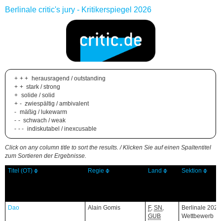
Berlinale critic's jury - Kritikerspiegel 2026
+++
herausragend / outstanding
++
stark / strong
+
solide / solid
+-
zwiespältig / ambivalent
-
mäßig / lukewarm
--
schwach / weak
---
indiskutabel / inexcusable
Click on any column title to sort the results. / Klicken Sie auf einen Spaltentitel
zum Sortieren der Ergebnisse.
Titel (OT)
Titel (OT)
Titel (OT)
Regie
Regie
Land
Land
Sektion
Sektion
Dao
Dao
Alain Gomis
F
,
SN
,
Berlinale 2026
GUB
Wettbewerb