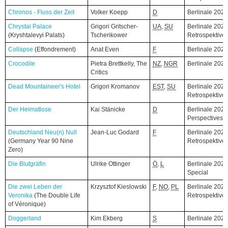
Chronos - Fluss der Zeit
Chronos - Fluss der Zeit
Volker Koepp
D
Berlinale 202
Chrystal Palace
Chrystal Palace
Grigori Gritscher-
UA
,
SU
Berlinale 2026
(Kryshtalevyi Palats)
(Kryshtalevyi Palats)
Tscherikower
Retrospektive
Collapse
Collapse
(Effondrement)
(Effondrement)
Anat Even
F
Berlinale 202
Crocodile
Crocodile
Pietra Brettkelly, The
NZ
,
NGR
Berlinale 202
Critics
Dead Mountaineer's Hotel
Dead Mountaineer's Hotel
Grigori Kromanov
EST
,
SU
Berlinale 2026
Retrospektive
Der Heimatlose
Der Heimatlose
Kai Stänicke
D
Berlinale 2026
Perspectives
Deutschland Neu(n) Null
Deutschland Neu(n) Null
Jean-Luc Godard
F
Berlinale 2026
(Germany Year 90 Nine
(Germany Year 90 Nine
Retrospektive
Zero)
Zero)
Die Blutgräfin
Die Blutgräfin
Ulrike Ottinger
Ö
,
L
Berlinale 2026
Special
Die zwei Leben der
Die zwei Leben der
Krzysztof Kieslowski
F
,
NO
,
PL
Berlinale 2026
Veronika
Veronika
(The Double Life
(The Double Life
Retrospektive
of Véronique)
of Véronique)
Doggerland
Doggerland
Kim Ekberg
S
Berlinale 202