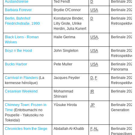
Auslandsreise
Auslandsreise
Ted Fendt
D
Berlinale 202
Barbara Forever
Barbara Forever
Brydie O'Connor
USA
Berlinale 202
Berlin, Bahnhof
Berlin, Bahnhof
Konstanze Binder,
D
Berlinale 2026
Friedrichstraße, 1990
Friedrichstraße, 1990
Lilly Grote, Ulrike
Retrospektive
Herdin, Julia Kunert
Black Lions - Roman
Black Lions - Roman
Haile Gerima
USA
,
Berlinale 202
Wolves
Wolves
Boyz n the Hood
Boyz n the Hood
John Singleton
USA
Berlinale 2026
Retrospektive
Bucks Harbor
Bucks Harbor
Pete Muller
USA
Berlinale 2026
Panorama
Carnival in Flanders
Carnival in Flanders
(La
(La
Jacques Feyder
D
,
F
Berlinale 2026
kermesse héroïque)
kermesse héroïque)
Retrospektive
Cesarean Weekend
Cesarean Weekend
Mohammad
IR
Berlinale 202
Shirvani
Chimney Town: Frozen in
Chimney Town: Frozen in
Yûsuke Hirota
JP
Berlinale 2026
Time
Time
(Entotsumachi no
(Entotsumachi no
Generation
Poupelle - Yakusoku no
Poupelle - Yakusoku no
Tokeidai)
Tokeidai)
Chronicles from the Siege
Chronicles from the Siege
Abdallah Al-Khatib
F
,
AL
Berlinale 2026
Perspectives