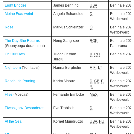
Eight Bridges
Eight Bridges
James Benning
USA
Berlinale 202
Meine Frau weint
Meine Frau weint
Angela Schanelec
D
Berlinale 2026
Wettbewerb
Rose
Rose
Markus Schleinzer
Ö
Berlinale 2026
Wettbewerb
The Day She Returns
The Day She Returns
Hong Sang-soo
ROK
Berlinale 2026
(Geunyeoga doraon nal)
(Geunyeoga doraon nal)
Panorama
On Our Own
On Our Own
Tudor Cristian
IT
,
RO
Berlinale 202
Jurgiu
Nightborn
Nightborn
(Yön lapsi)
(Yön lapsi)
Hanna Bergholm
F
,
FI
,
LT
Berlinale 2026
Wettbewerb
Rosebush Pruning
Rosebush Pruning
Karim Aïnouz
D
,
GB
,
E
,
Berlinale 2026
IT
Wettbewerb
Flies
Flies
(Moscas)
(Moscas)
Fernando Eimbcke
MEX
Berlinale 2026
Wettbewerb
Etwas ganz Besonderes
Etwas ganz Besonderes
Eva Trobisch
D
Berlinale 2026
Wettbewerb
At the Sea
At the Sea
Kornél Mundruczó
USA
,
HU
Berlinale 2026
Wettbewerb