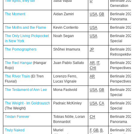
The lights, they fall
The lights, they fall
Saša Vajda
D
Berlinale 2026
Generation
The Moment
The Moment
Aidan Zamiri
USA
,
GB
Berlinale 2026
Panorama
The Moths and the Flame
The Moths and the Flame
Kevin Contento
USA
Berlinale 202
The Only Living Pickpocket
The Only Living Pickpocket
Noah Segan
USA
Berlinale 2026
in New York
in New York
Special
The Pornographers
The Pornographers
Shôhei Imamura
JP
Berlinale 2026
Retrospektive
The Red Hangar
The Red Hangar
(Hangar
(Hangar
Juan Pablo Sallato
AR
,
IT
,
Berlinale 2026
Rojo)
Rojo)
CHI
Perspectives
The River Train
The River Train
(El Tren
(El Tren
Lorenzo Ferro,
AR
Berlinale 2026
Fluvial)
Fluvial)
Lucas Vignale
Perspectives
The Testament of Ann Lee
The Testament of Ann Lee
Mona Fastvold
USA
,
GB
Berlinale 2026
Special
The Weight - Im Goldrausch
The Weight - Im Goldrausch
Padraic McKinley
USA
,
CA
Berlinale 2026
(The Weight)
(The Weight)
Special
Tristan Forever
Tristan Forever
Tobias Nölle, Loran
CH
Berlinale 2026
Bonnardot
Panorama
Truly Naked
Truly Naked
Muriel
F
,
GB
,
B
,
Berlinale 2026