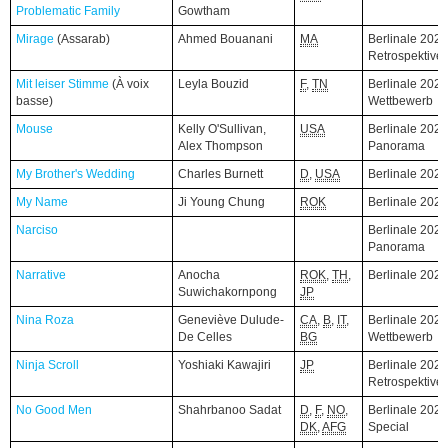
Problematic Family
Problematic Family
Gowtham
Mirage
Mirage
(Assarab)
(Assarab)
Ahmed Bouanani
MA
Berlinale 2026
Retrospektive
Mit leiser Stimme
Mit leiser Stimme
(À voix
(À voix
Leyla Bouzid
F
,
TN
Berlinale 2026
basse)
basse)
Wettbewerb
Mouse
Mouse
Kelly O'Sullivan,
USA
Berlinale 2026
Alex Thompson
Panorama
My Brother's Wedding
My Brother's Wedding
Charles Burnett
D
,
USA
Berlinale 202
My Name
My Name
Ji Young Chung
ROK
Berlinale 202
Narciso
Narciso
Berlinale 2026
Panorama
Narrative
Narrative
Anocha
ROK
,
TH
,
Berlinale 202
Suwichakornpong
JP
Nina Roza
Nina Roza
Geneviève Dulude-
CA
,
B
,
IT
,
Berlinale 2026
De Celles
BG
Wettbewerb
Ninja Scroll
Ninja Scroll
Yoshiaki Kawajiri
JP
Berlinale 2026
Retrospektive
No Good Men
No Good Men
Shahrbanoo Sadat
D
,
F
,
NO
,
Berlinale 2026
DK
,
AFG
Special