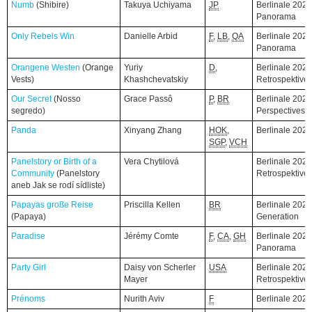
Numb
Numb
(Shibire)
(Shibire)
Takuya Uchiyama
JP
Berlinale 2026
Panorama
Only Rebels Win
Only Rebels Win
Danielle Arbid
F
,
LB
,
QA
Berlinale 2026
Panorama
Orangene Westen
Orangene Westen
(Orange
(Orange
Yuriy
D
,
Berlinale 2026
Vests)
Vests)
Khashchevatskiy
Retrospektive
Our Secret
Our Secret
(Nosso
(Nosso
Grace Passô
P
,
BR
Berlinale 2026
segredo)
segredo)
Perspectives
Panda
Panda
Xinyang Zhang
HOK
,
Berlinale 202
SGP
,
VCH
Panelstory or Birth of a
Panelstory or Birth of a
Vera Chytilová
Berlinale 2026
Community
Community
(Panelstory
(Panelstory
Retrospektive
aneb Jak se rodí sídliste)
aneb Jak se rodí sídliste)
Papayas große Reise
Papayas große Reise
Priscilla Kellen
BR
Berlinale 2026
(Papaya)
(Papaya)
Generation
Paradise
Paradise
Jérémy Comte
F
,
CA
,
GH
Berlinale 2026
Panorama
Party Girl
Party Girl
Daisy von Scherler
USA
Berlinale 2026
Mayer
Retrospektive
Prénoms
Prénoms
Nurith Aviv
F
Berlinale 202