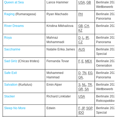
Queen at Sea
Queen at Sea
Lance Hammer
USA
,
GB
Berlinale 2026
Wettbewerb
Raging
Raging
(Rumaragasa)
(Rumaragasa)
Ryan Machado
PH
Berlinale 2026
Panorama
River Dreams
River Dreams
Kristina Mikhailova
GB
,
CH
,
Berlinale 202
KZ
Roya
Roya
Mahnaz
D
,
L
,
IR
,
Berlinale 2026
Mohammadi
CZ
Panorama
Saccharine
Saccharine
Natalie Erika James
AUS
Berlinale 2026
Special
Sad Girlz
Sad Girlz
(Chicas tristes)
(Chicas tristes)
Fernanda Tovar
F
,
E
,
MEX
Berlinale 2026
Generation
Safe Exit
Safe Exit
Mohammed
D
,
TN
,
EG
,
Berlinale 2026
Hammad
QA
,
Panorama
Salvation
Salvation
(Kurtulus)
(Kurtulus)
Emin Alper
S
,
NL
,
TR
,
Berlinale 2026
GR
,
SA
Wettbewerb
Slacker
Slacker
Richard Linklater
USA
Berlinale 2026
Retrospektive
Sleep No More
Sleep No More
Edwin
F
,
JP
,
SGP
,
Berlinale 2026
IDO
Special