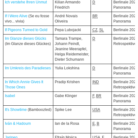
Ich verstehe Ihren Unmut
Ich verstehe Ihren Unmut
Kilian Armando
D
Berlinale 2026
Friedrich
Panorama
If I Were Alive
If I Were Alive
(Se eu fosse
(Se eu fosse
André Novais
BR
Berlinale 2026
vivo... vivia)
vivo... vivia)
Oliveira
Panorama
If Pigeons Turned to Gold
If Pigeons Turned to Gold
Pepa Lubojacki
CZ
,
SL
Berlinale 202
Im Glanze dieses Glücks
Im Glanze dieses Glücks
Tamara Trampe,
D
Berlinale 2026
(Im Glanze dieses Glückes)
(Im Glanze dieses Glückes)
Johann Feindt,
Retrospektive
Jeanine Meerapfel,
Helga Reidemeister,
Dieter Schumann
Im Umkreis des Paradieses
Im Umkreis des Paradieses
Yulia Lokshina
D
Berlinale 2026
Panorama
In Which Annie Gives It
In Which Annie Gives It
Pradip Krishen
IND
Berlinale 2026
Those Ones
Those Ones
Retrospektive
Isabel
Isabel
Gabe Klinger
F
,
BR
Berlinale 2026
Panorama
It's Showtime
It's Showtime
(Bamboozled)
(Bamboozled)
Spike Lee
USA
Berlinale 2026
Retrospektive
Iván & Hadoum
Iván & Hadoum
Ian de la Rosa
E
,
B
Berlinale 2026
Panorama
Jaripeo
Jaripeo
Efraín Mojica,
USA
,
F
,
Berlinale 2026