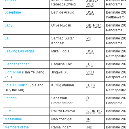
Rebecca Zweig
MEX
Panorama
Josephine
Josephine
Beth de Araújo
USA
Berlinale 2026
Wettbewerb
Lady
Lady
Olive Nwosu
GB
,
NGR
Berlinale 2026
Panorama
Lali
Lali
Sarmad Sultan
PK
Berlinale 2026
Khoosat
Panorama
Leaving Las Vegas
Leaving Las Vegas
Mike Figgis
USA
Berlinale 2026
Retrospektive
Liebhaberinnen
Liebhaberinnen
Caroline Kox
D
,
L
Berlinale 202
Light Pillar
Light Pillar
(Han Ye Deng
(Han Ye Deng
Jingwei Xu
VCH
Berlinale 2026
Zhu)
Zhu)
Perspectives
Lola + Bilidikid
Lola + Bilidikid
(Lola and
(Lola and
Kutlug Ataman
D
,
TR
Berlinale 2026
Billy the Kid)
Billy the Kid)
Retrospektive
London
London
Sebastian
Ö
Berlinale 2026
Brameshuber
Panorama
Lust
Lust
Ralitza Petrova
S
,
DK
,
BG
Berlinale 202
Masayume
Masayume
Nao Yoshigai
JP
Berlinale 202
Members of the
Members of the
Ramalingam
IND
Berlinale 202